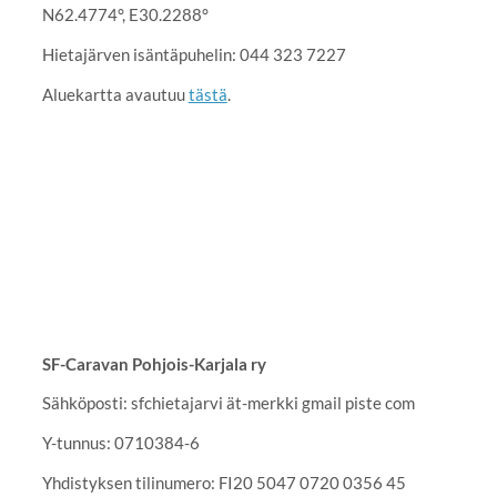
N62.4774°, E30.2288°
Hietajärven isäntäpuhelin: 044 323 7227
Aluekartta avautuu
tästä
.
SF-Caravan Pohjois-Karjala ry
Sähköposti: sfchietajarvi ät-merkki gmail piste com
Y-tunnus: 0710384-6
Yhdistyksen tilinumero: FI20 5047 0720 0356 45