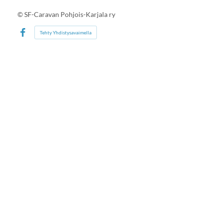
©
SF-Caravan Pohjois-Karjala ry
Tehty Yhdistysavaimella
Facebook