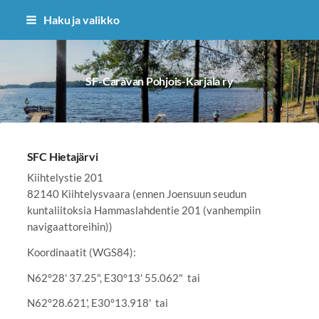
Siirry
Haku ja valikko
sivun
sisältöön
SF-Caravan Pohjois-Karjala ry
SFC Hietajärvi
Kiihtelystie 201
82140 Kiihtelysvaara (ennen Joensuun seudun
kuntaliitoksia Hammaslahdentie 201 (vanhempiin
navigaattoreihin))
Koordinaatit (WGS84):
N62°28' 37.25", E30°13' 55.062" tai
N62°28.621', E30°13.918' tai