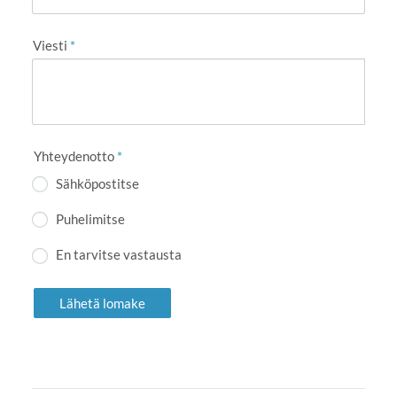
Viesti
*
Yhteydenotto
*
Sähköpostitse
Puhelimitse
En tarvitse vastausta
Lähetä lomake