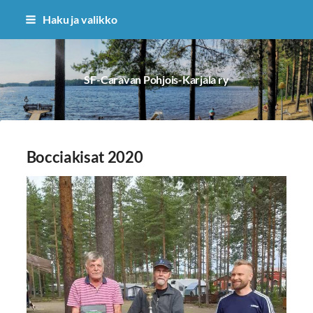
Siirry
Haku ja valikko
sivun
sisältöön
SF-Caravan Pohjois-Karjala ry
Bocciakisat 2020