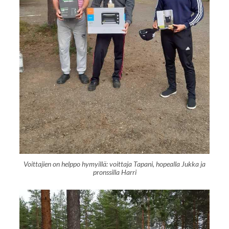
Voittajien on helppo hymyillä: voittaja Tapani, hopealla Jukka ja
pronssilla Harri