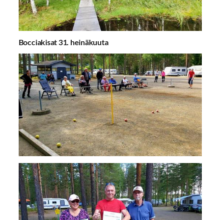
Bocciakisat 31. heinäkuuta