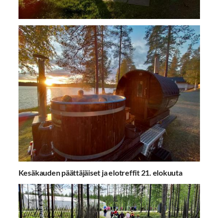
Kesäkauden päättäjäiset ja elotreffit 21. elokuuta