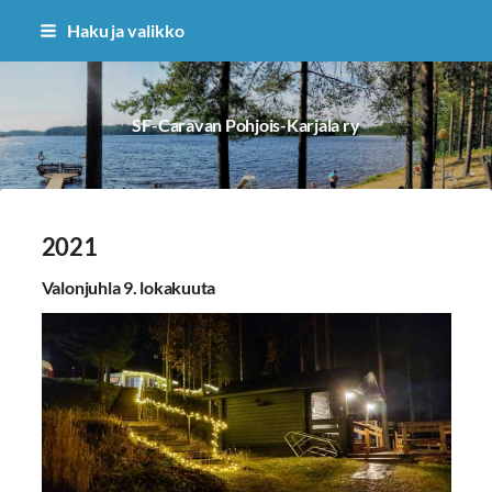
Siirry
Haku ja valikko
sivun
sisältöön
SF-Caravan Pohjois-Karjala ry
2021
Valonjuhla 9. lokakuuta