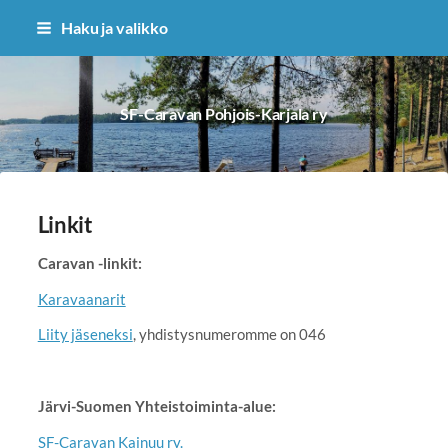
Siirry
Haku ja valikko
sivun
sisältöön
SF-Caravan Pohjois-Karjala ry
Linkit
Caravan -linkit:
Karavaanarit
Liity jäseneksi
, yhdistysnumeromme on 046
Järvi-Suomen Yhteistoiminta-alue:
SF-Caravan Kainuu ry.